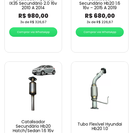
IX35 Secundário 2.0 16v
Secundário Hb20 1.6
2010 A 2014
16v – 2015 A 2019
R$
980,00
R$
680,00
3x de
R$
326,67
3x de
R$
226,67
Comprar via WhatsApp
Comprar via WhatsApp
Catalisador
Tubo Flexível Hyundai
Secundário Hb20
Hb20 1.0
Hatch/Sedan 1.6 16v