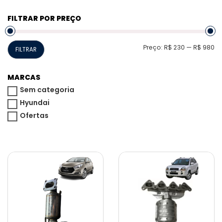
FILTRAR POR PREÇO
P
P
Preço:
R$ 230
—
R$ 980
FILTRAR
m
m
MARCAS
Sem categoria
Hyundai
Ofertas