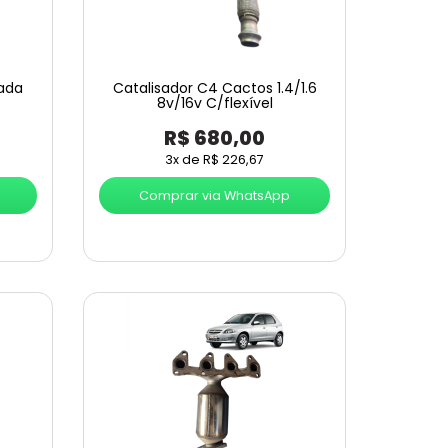
rada
Catalisador C4 Cactos 1.4/1.6
8v/16v C/flexível
R$
680,00
3x de
R$
226,67
Comprar via WhatsApp