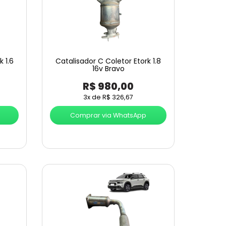
 1.6
Catalisador C Coletor Etork 1.8
16v Bravo
R$
980,00
3x de
R$
326,67
Comprar via WhatsApp