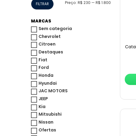
Preço
Preço
Preço:
R$ 230
—
R$ 1.800
FILTRAR
mínimo
máximo
MARCAS
Sem categoria
Chevrolet
Citroen
Cata
Destaques
Fiat
Ford
Honda
Hyundai
JAC MOTORS
JEEP
Kia
Mitsubishi
Nissan
Ofertas