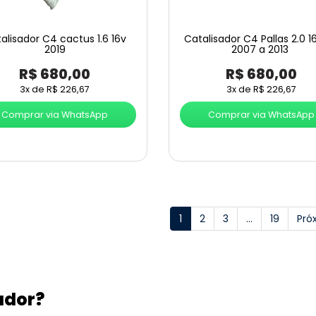
alisador C4 cactus 1.6 16v
Catalisador C4 Pallas 2.0 1
2019
2007 a 2013
R$
680,00
R$
680,00
3x de
R$
226,67
3x de
R$
226,67
Comprar via WhatsApp
Comprar via WhatsApp
1
2
3
…
19
Pró
ador?