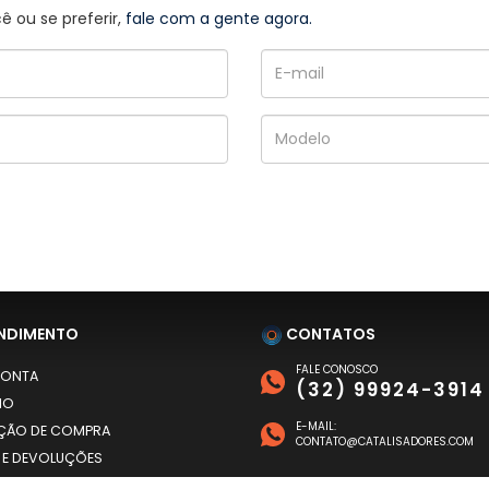
 ou se preferir,
fale com a gente agora.
NDIMENTO
CONTATOS
FALE CONOSCO
CONTA
(32) 99924-3914
HO
E-MAIL:
AÇÃO DE COMPRA
CONTATO@CATALISADORES.COM
 E DEVOLUÇÕES
A DE PRIVACIDADE