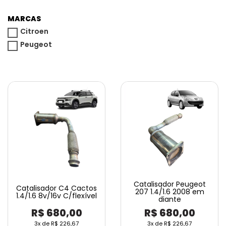
MARCAS
Citroen
Peugeot
Catalisador Peugeot
Catalisador C4 Cactos
207 1.4/1.6 2008 em
1.4/1.6 8v/16v C/flexível
diante
R$
680,00
R$
680,00
3x de
R$
226,67
3x de
R$
226,67