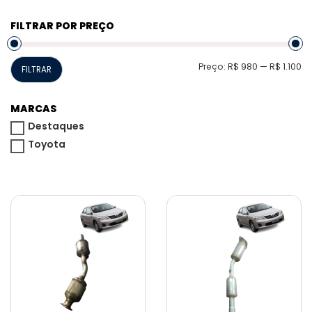
FILTRAR POR PREÇO
P
P
Preço:
R$ 980
—
R$ 1.100
FILTRAR
m
m
MARCAS
Destaques
Toyota