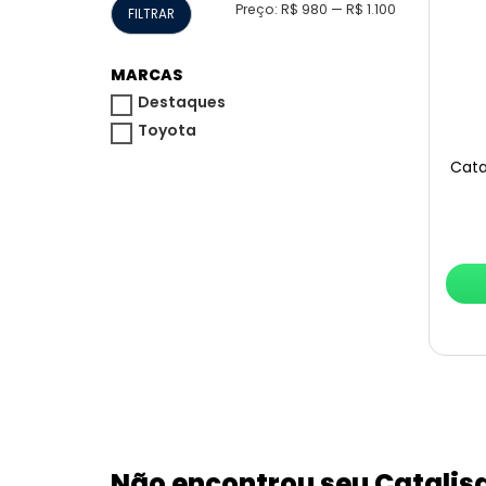
Preço
Preço
Preço:
R$ 980
—
R$ 1.100
FILTRAR
mínimo
máximo
MARCAS
Destaques
Toyota
Cata
Não encontrou seu Catalis