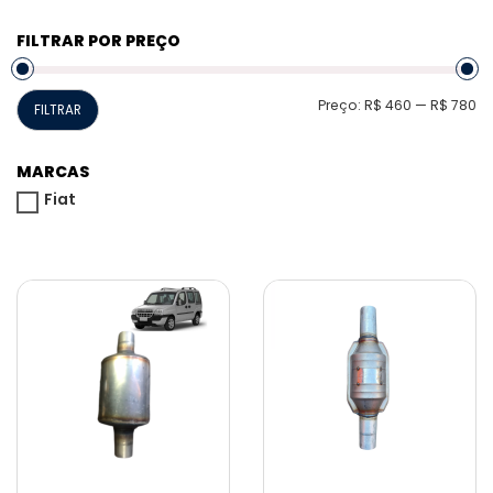
FILTRAR POR PREÇO
P
P
Preço:
R$ 460
—
R$ 780
FILTRAR
m
m
MARCAS
Fiat