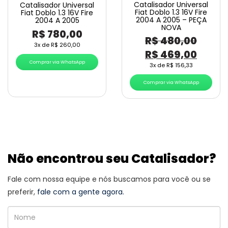
Catalisador Universal
Catalisador Universal
Fiat Doblo 1.3 16V Fire
Fiat Doblo 1.3 16V Fire
2004 A 2005 – PEÇA
2004 A 2005
NOVA
R$
780,00
R$
480,00
3x de
R$
260,00
O
O
R$
469,00
Comprar via WhatsApp
preço
preço
3x de
R$
156,33
original
atual
Comprar via WhatsApp
era:
é:
R$ 480,00.
R$ 46
Não encontrou seu Catalisador?
Fale com nossa equipe e nós buscamos para você ou se
preferir,
fale com a gente agora.