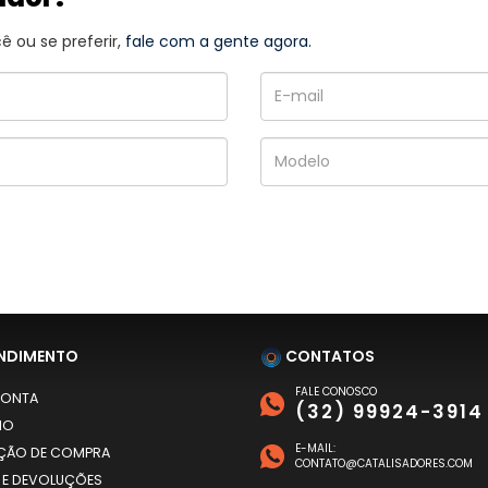
 ou se preferir,
fale com a gente agora.
NDIMENTO
CONTATOS
FALE CONOSCO
CONTA
(32) 99924-3914
HO
E-MAIL:
AÇÃO DE COMPRA
CONTATO@CATALISADORES.COM
 E DEVOLUÇÕES