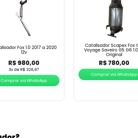
Catalisador Scapex Fox 
lisador Fox 1.0 2017 a 2020
Voyage Saveiro G5 G6 1.0 
12v
Original
R$
980,00
R$
780,00
3x de
R$
326,67
Comprar via WhatsApp
Comprar via WhatsApp
ador?