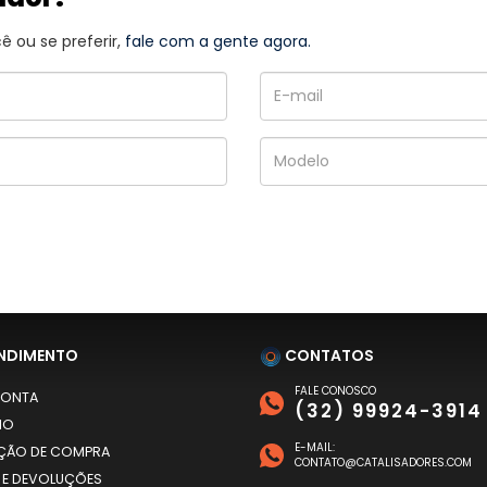
 ou se preferir,
fale com a gente agora.
NDIMENTO
CONTATOS
FALE CONOSCO
CONTA
(32) 99924-3914
HO
E-MAIL:
AÇÃO DE COMPRA
CONTATO@CATALISADORES.COM
 E DEVOLUÇÕES