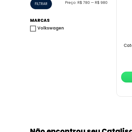
Preço
Preço
Preço:
R$ 780
—
R$ 980
FILTRAR
mínimo
máximo
MARCAS
Volkswagen
Cata
Não encontrou seu Catalis