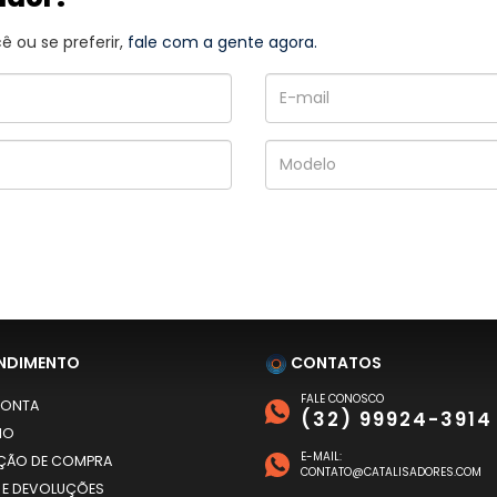
 ou se preferir,
fale com a gente agora.
NDIMENTO
CONTATOS
FALE CONOSCO
CONTA
(32) 99924-3914
HO
E-MAIL:
AÇÃO DE COMPRA
CONTATO@CATALISADORES.COM
 E DEVOLUÇÕES