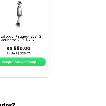
talisador Peugeot 208 1.2
3cilindros 2016 Á 2021
R$
680,00
3x de
R$
226,67
Comprar via WhatsApp
ador?