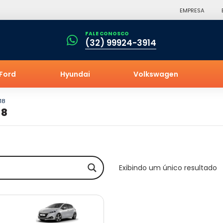
EMPRESA
FALE CONOSCO
(32) 99924-3914
Ford
Hyundai
Volkswagen
18
18
Exibindo um único resultado