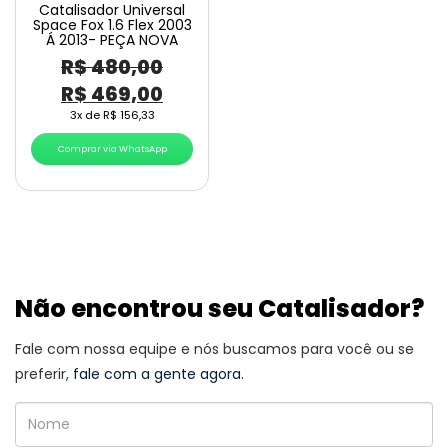
Catalisador Universal
Space Fox 1.6 Flex 2003
Á 2013- PEÇA NOVA
R$
480,00
O
O
R$
469,00
preço
preço
3x de
R$
156,33
original
atual
Comprar via WhatsApp
era:
é:
R$ 480,00.
R$ 469,00.
Não encontrou seu Catalisador?
Fale com nossa equipe e nós buscamos para você ou se
preferir,
fale com a gente agora.