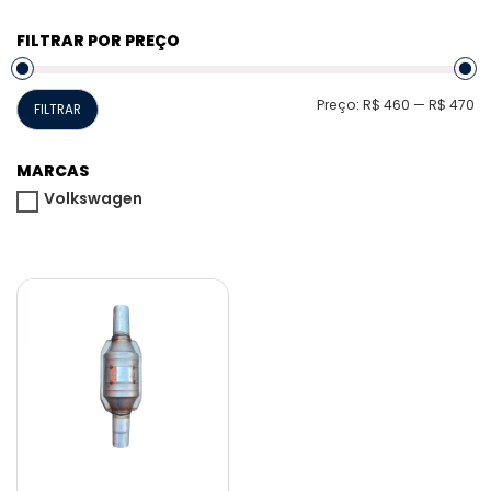
FILTRAR POR PREÇO
P
P
Preço:
R$ 460
—
R$ 470
FILTRAR
m
m
MARCAS
Volkswagen