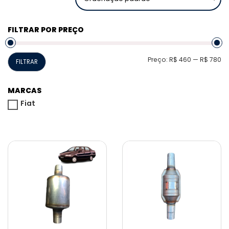
FILTRAR POR PREÇO
P
P
Preço:
R$ 460
—
R$ 780
FILTRAR
m
m
MARCAS
Fiat