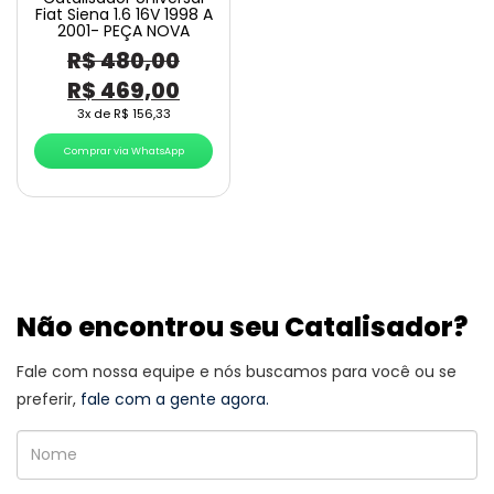
Fiat Siena 1.6 16V 1998 A
2001- PEÇA NOVA
R$
480,00
O
O
R$
469,00
preço
preço
3x de
R$
156,33
original
atual
Comprar via WhatsApp
era:
é:
R$ 480,00.
R$ 469,00.
Não encontrou seu Catalisador?
Fale com nossa equipe e nós buscamos para você ou se
preferir,
fale com a gente agora.