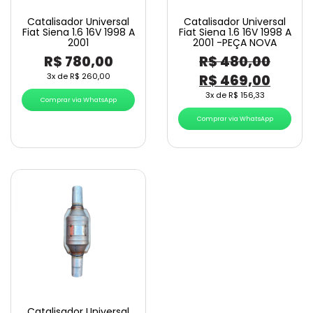
Catalisador Universal
Catalisador Universal
Fiat Siena 1.6 16V 1998 A
Fiat Siena 1.6 16V 1998 A
2001
2001 -PEÇA NOVA
R$
780,00
R$
480,00
O
O
3x de
R$
260,00
R$
469,00
preço
preço
3x de
R$
156,33
Comprar via WhatsApp
original
atual
Comprar via WhatsApp
era:
é:
R$ 480,00.
R$ 46
Catalisador Universal