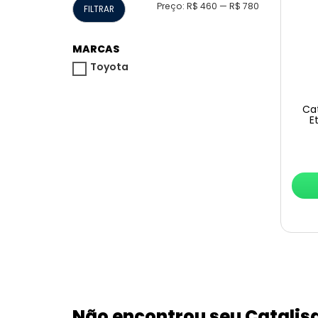
Preço
Preço
Preço:
R$ 460
—
R$ 780
FILTRAR
mínimo
máximo
MARCAS
Toyota
Cat
E
Não encontrou seu Catalis