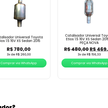
Catalisador Universal To
alisador Universal Toyota
Etios 1.5 16V XS Sedan 201
tios 1.5 16V XS Sedan 2015
PEÇA NOVA
O
R$
780,00
R$
480,00
R$
469
preço
3x de
R$
260,00
3x de
R$
156,33
origina
Comprar via WhatsApp
Comprar via WhatsApp
era:
R$ 480,
ador?