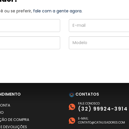
 ou se preferir,
fale com a gente agora.
NDIMENTO
CONTATOS
FALE CONOSCO
CONTA
(32) 99924-3914
HO
E-MAIL:
AÇÃO DE COMPRA
CONTATO@CATALISADORES.COM
 E DEVOLUÇÕES