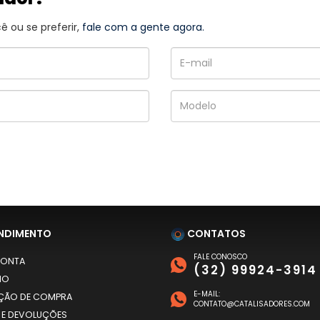
 ou se preferir,
fale com a gente agora.
NDIMENTO
CONTATOS
FALE CONOSCO
CONTA
(32) 99924-3914
HO
E-MAIL:
AÇÃO DE COMPRA
CONTATO@CATALISADORES.COM
 E DEVOLUÇÕES