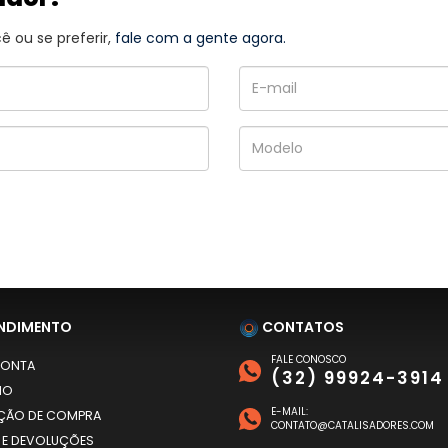
 ou se preferir,
fale com a gente agora.
NDIMENTO
CONTATOS
FALE CONOSCO
CONTA
(32) 99924-3914
HO
E-MAIL:
AÇÃO DE COMPRA
CONTATO@CATALISADORES.COM
 E DEVOLUÇÕES