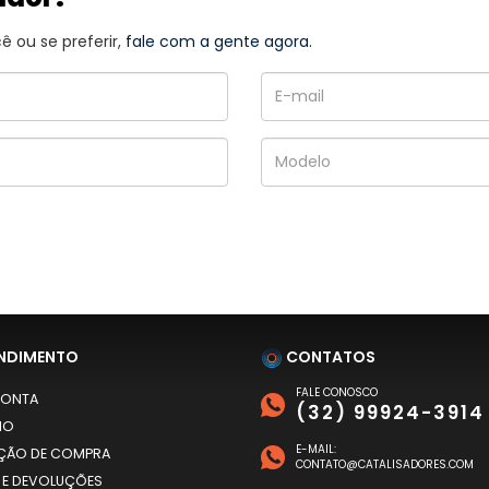
 ou se preferir,
fale com a gente agora.
NDIMENTO
CONTATOS
FALE CONOSCO
CONTA
(32) 99924-3914
HO
E-MAIL:
AÇÃO DE COMPRA
CONTATO@CATALISADORES.COM
 E DEVOLUÇÕES