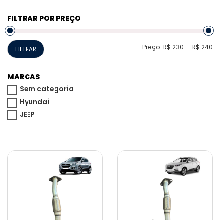
FILTRAR POR PREÇO
P
P
Preço:
R$ 230
—
R$ 240
FILTRAR
m
m
MARCAS
Sem categoria
Hyundai
JEEP