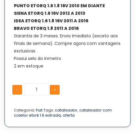
PUNTO ETORQ 1.6 1.8 16V 2010 EM DIANTE
SIENA ETORQ 1.6 16V 2012 A 2013
IDEA ETORQ 1.6 1.8 16V 2011 A 2016
BRAVO ETORQ 1.8 2011 A 2016
Garantia de 3 meses. Envio Imediato (exceto aos
finais de semana). Compre agora com vantagens
exclusivas.
Possui selo do Inmetro
2 em estoque
Catalisador
Catalisador
-
+
C
C
Coletor
Coletor
Strada
Strada
Etork
Etork
Categoria:
Fiat
Tags:
catalisador
,
catalisador com
coletor etork 1.6 estrada
,
oferta
1.6
1.6
16v
16v
2011
2011
em
em