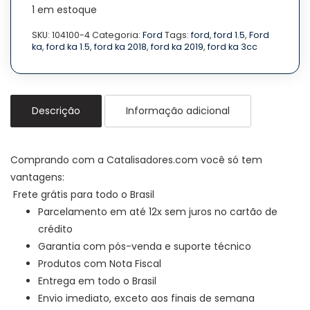
1 em estoque
SKU:
104100-4
Categoria:
Ford
Tags:
ford
,
ford 1.5
,
Ford
ka
,
ford ka 1.5
,
ford ka 2018
,
ford ka 2019
,
ford ka 3cc
Descrição
Informação adicional
Comprando com a Catalisadores.com você só tem
vantagens:
Frete grátis para todo o Brasil
Parcelamento em até 12x sem juros no cartão de
crédito
Garantia com pós-venda e suporte técnico
Produtos com Nota Fiscal
Entrega em todo o Brasil
Envio imediato, exceto aos finais de semana