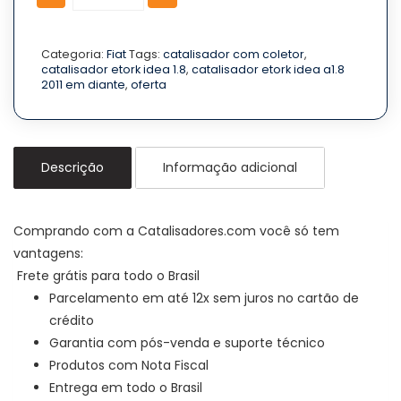
Etork
Etork
IDEA
IDEA
1.6
1.6
16V
16V
Categoria:
Fiat
Tags:
catalisador com coletor
,
catalisador etork idea 1.8
,
catalisador etork idea a1.8
2011
2011
2011 em diante
,
oferta
Em
Em
diante
diante
quantidade
quantidade
Descrição
Informação adicional
Comprando com a Catalisadores.com você só tem
vantagens:
Frete grátis para todo o Brasil
Parcelamento em até 12x sem juros no cartão de
crédito
Garantia com pós-venda e suporte técnico
Produtos com Nota Fiscal
Entrega em todo o Brasil