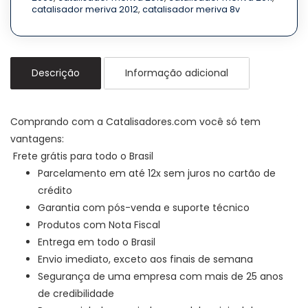
2012
2012
catalisador meriva 2012
,
catalisador meriva 8v
quantidade
quantidade
Descrição
Informação adicional
Comprando com a Catalisadores.com você só tem
vantagens:
Frete grátis para todo o Brasil
Parcelamento em até 12x sem juros no cartão de
crédito
Garantia com pós-venda e suporte técnico
Produtos com Nota Fiscal
Entrega em todo o Brasil
Envio imediato, exceto aos finais de semana
Segurança de uma empresa com mais de 25 anos
de credibilidade