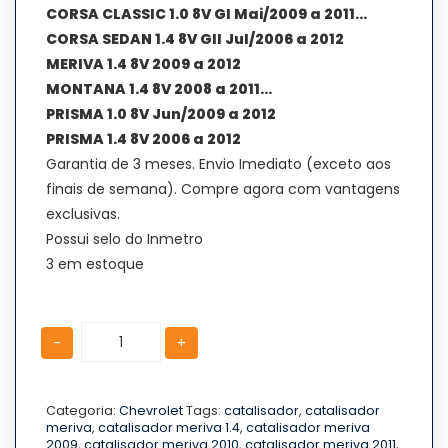
CORSA CLASSIC 1.0 8V GI Mai/2009 a 2011…
CORSA SEDAN 1.4 8V GII Jul/2006 a 2012
MERIVA 1.4 8V 2009 a 2012
MONTANA 1.4 8V 2008 a 2011…
PRISMA 1.0 8V Jun/2009 a 2012
PRISMA 1.4 8V 2006 a 2012
Garantia de 3 meses. Envio Imediato (exceto aos
finais de semana). Compre agora com vantagens
exclusivas.
Possui selo do Inmetro
3 em estoque
Catalisador
Catalisador
-
+
Meriva
Meriva
1.4
1.4
8V
8V
2009
2009
Categoria:
Chevrolet
Tags:
catalisador
,
catalisador
meriva
,
catalisador meriva 1.4
,
catalisador meriva
a
a
2009
,
catalisador meriva 2010
,
catalisador meriva 2011
,