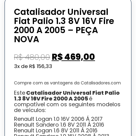
Catalisador Universal
Fiat Palio 1.3 8V 16V Fire
2000 A 2005 – PEÇA
NOVA
O
O
R$
469,00
R$
480,00
preço
preço
3x de
R$
156,33
original
atual
era:
é:
Compre com as vantagens da Catalisadores.com
R$ 480,00.
R$ 469,00
Este
Catalisador Universal Fiat Palio
1.3 8V 16V Fire 2000 A 2005
é
compatível com os seguintes modelos
de veículos:
Renault Logan 1.0 16V 2006 Á 2017
Renault Sandero 1.6 8V 2011 Á 2016
Renault Logan 1.6 8V 2011 Á 2016