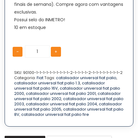
finais de semana). Compre agora com vantagens
exclusivas.
Possui selo do INMETRO!
10 em estoque
Catalisador
Catalisador
-
+
Universal
Universal
Fiat
Fiat
Palio
Palio
1.3
1.3
SKU:
90100-1-1-1-1-1-1-1-1-1-1-2-1-1-1-1-2-1-1-1-1-1-1-1-1-2
Categoria:
Fiat
Tags:
catalisador universal fiat palio
,
8V
8V
catalisador universal fiat palio 1.3
,
catalisador
16V
16V
universal fiat palio 16V
,
catalisador universal fiat palio
Fire
Fire
2000
,
catalisador universal fiat palio 2001
,
catalisador
2000
2000
universal fiat palio 2002
,
catalisador universal fiat palio
A
A
2003
,
catalisador universal fiat palio 2004
,
catalisador
2005
2005
universal fiat palio 2005
,
catalisador universal fiat palio
8V
,
catalisador universal fiat palio fire
-
-
PEÇA
PEÇA
NOVA
NOVA
quantidade
quantidade