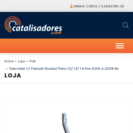
MINHA CONTA / CADASTRE-SE
Alter
Início
Loja
Fiat
Tubo Inter C/ Flexível Strada/ Palio 1.0/ 1.3/ 1.4 Fire 2005 a 2008 8v
LOJA