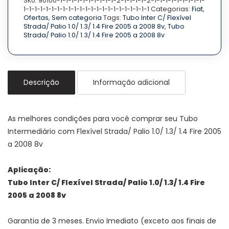
Strada/
Strada/
SKU:
90100-1-1-1-1-1-1-1-1-1-1-2-1-1-1-1-2-1-1-1-1-1-1-1-1-1-
1-1-1-1-1-1-1-1-1-1-1-1-1-1-1-1-1-1-1-1-1-1-1
Categorias:
Fiat
,
Palio
Palio
Ofertas
,
Sem categoria
Tags:
Tubo Inter C/ Flexível
1.0/
1.0/
Strada/ Palio 1.0/ 1.3/ 1.4 Fire 2005 a 2008 8v
,
Tubo
1.3/
1.3/
Strada/ Palio 1.0/ 1.3/ 1.4 Fire 2005 a 2008 8v
1.4
1.4
Fire
Fire
2005
2005
a
a
2008
2008
Descrição
Informação adicional
8v
8v
quantidade
quantidade
As melhores condições para você comprar seu Tubo
Intermediário com Flexível Strada/ Palio 1.0/ 1.3/ 1.4 Fire 2005
a 2008 8v
Aplicação:
Tubo Inter C/ Flexível Strada/ Palio 1.0/ 1.3/ 1.4 Fire
2005 a 2008 8v
Garantia de 3 meses. Envio Imediato (exceto aos finais de