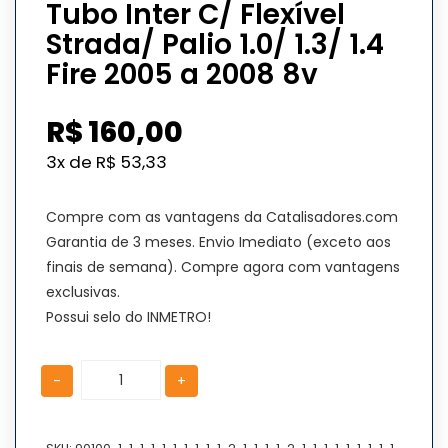
Tubo Inter C/ Flexível
Strada/ Palio 1.0/ 1.3/ 1.4
Fire 2005 a 2008 8v
R$
160,00
3x de
R$
53,33
Compre com as vantagens da Catalisadores.com
Garantia de 3 meses. Envio Imediato (exceto aos
finais de semana). Compre agora com vantagens
exclusivas.
Possui selo do INMETRO!
Tubo
Tubo
-
+
Inter
Inter
C/
C/
Flexível
Flexível