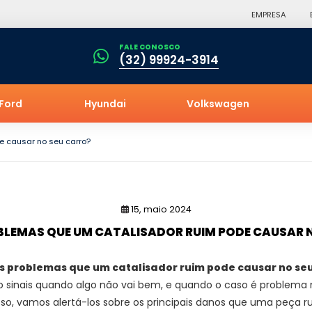
EMPRESA
FALE CONOSCO
(32) 99924-3914
Ford
Hyundai
Volkswagen
e causar no seu carro?
15, maio 2024
BLEMAS QUE UM CATALISADOR RUIM PODE CAUSAR 
s problemas que um catalisador ruim pode causar no se
 sinais quando algo não vai bem, e quando o caso é problema no
isso, vamos alertá-los sobre os principais danos que uma peça r