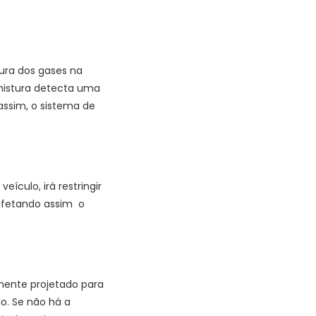
ura dos gases na
 mistura detecta uma
assim, o sistema de
ículo, irá restringir
 afetando assim o
amente projetado para
o. Se não há a