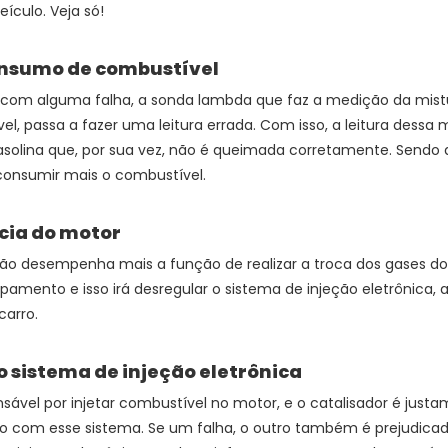
ículo. Veja só!
nsumo de combustível
á com alguma falha, a sonda lambda que faz a medição da mist
l, passa a fazer uma leitura errada. Com isso, a leitura dessa
solina que, por sua vez, não é queimada corretamente. Sendo 
consumir mais o combustível.
cia do motor
o desempenha mais a função de realizar a troca dos gases do ve
pamento e isso irá desregular o sistema de injeção eletrônica,
arro.
o sistema de injeção eletrônica
sável por injetar combustível no motor, e o catalisador é just
o com esse sistema. Se um falha, o outro também é prejudicad