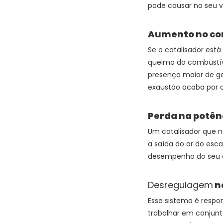
pode causar no seu ve
Aumento no co
Se o catalisador est
queima do combustíve
presença maior de ga
exaustão acaba por 
Perda na potên
Um catalisador que nã
a saída do ar do esca
desempenho do seu c
Desregulagem
n
Esse sistema é respon
trabalhar em conjunt