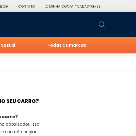
BLOG
CONTATO
MINHA CONTA / CADASTRE-SE
Suzuki
Todas as marcas
NO SEU CARRO?
u carro?
 catalisador, isso
uim ou não original