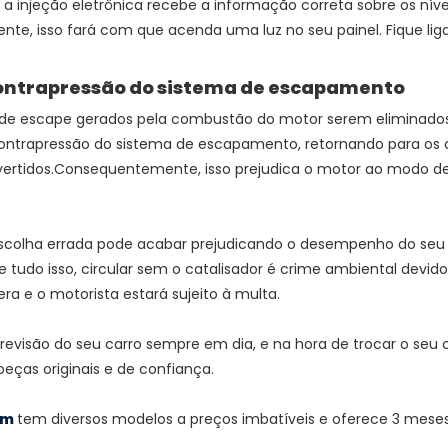
 a injeção eletrônica recebe a informação correta sobre os nív
te, isso fará com que acenda uma luz no seu painel. Fique lig
ontrapressão do sistema de escapamento
 de escape gerados pela combustão do motor serem eliminados,
ntrapressão do sistema de escapamento, retornando para os c
vertidos.Consequentemente, isso prejudica o motor ao modo d
colha errada pode acabar prejudicando o desempenho do seu
e tudo isso, circular sem o catalisador é crime ambiental devid
a e o motorista estará sujeito à multa.
revisão do seu carro sempre em dia, e na hora de trocar o seu c
ças originais e de confiança.
om
tem diversos modelos a preços imbatíveis e oferece 3 meses