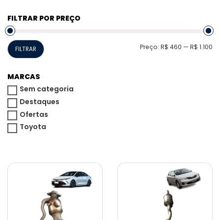
FILTRAR POR PREÇO
P
P
Preço:
R$ 460
—
R$ 1.100
FILTRAR
m
m
MARCAS
Sem categoria
Destaques
Ofertas
Toyota