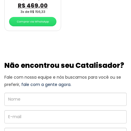
O
O
R$
469,00
preço
preço
3x de
R$
156,33
original
atual
Comprar via WhatsApp
era:
é:
R$ 480,00.
R$ 469,00.
Não encontrou seu Catalisador?
Fale com nossa equipe e nós buscamos para você ou se
preferir,
fale com a gente agora.