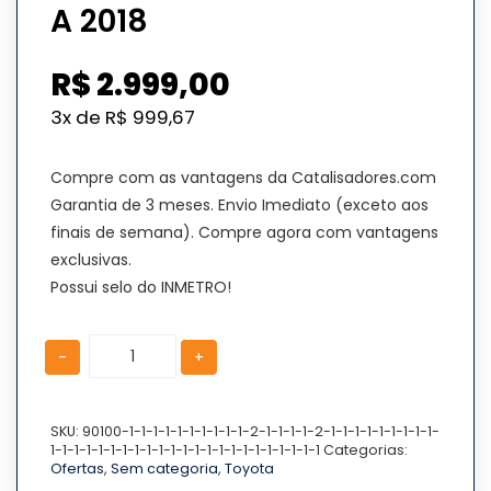
A 2018
R$
2.999,00
3x de
R$
999,67
Compre com as vantagens da Catalisadores.com
Garantia de 3 meses. Envio Imediato (exceto aos
finais de semana). Compre agora com vantagens
exclusivas.
Possui selo do INMETRO!
Catalisador
Catalisador
-
+
Rav4
Rav4
2.4
2.4
2011
2011
A
A
SKU:
90100-1-1-1-1-1-1-1-1-1-1-2-1-1-1-1-2-1-1-1-1-1-1-1-1-1-
1-1-1-1-1-1-1-1-1-1-1-1-1-1-1-1-1-1-1-1-1-1-1
Categorias:
2018
2018
Ofertas
,
Sem categoria
,
Toyota
quantidade
quantidade